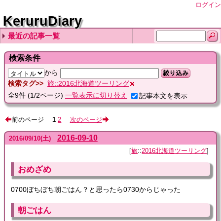
ログイン
KeruruDiary
最近の記事一覧
2026-08-06
2026-08-05
2026-08-04
2026-08-03
2026-08-02
検索条件
から
絞り込み
検索タグ
旅::2016北海道ツーリング
全
9
件
(1/2ページ)
一覧表示に切り替え
記事本文を表示
前のページ
1
2
次のページ
2016-09-10
2016
/
09
/
10
(土)
旅
::
2016北海道ツーリング
おめざめ
0700ぼちぼち朝ごはん？と思ったら0730からじゃった
朝ごはん