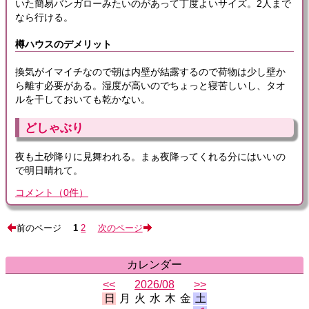
いた簡易バンガローみたいのがあって丁度よいサイズ。2人まで
なら行ける。
樽ハウスのデメリット
換気がイマイチなので朝は内壁が結露するので荷物は少し壁か
ら離す必要がある。湿度が高いのでちょっと寝苦しいし、タオ
ルを干しておいても乾かない。
どしゃぶり
夜も土砂降りに見舞われる。まぁ夜降ってくれる分にはいいの
で明日晴れて。
コメント
（
0
件）
前のページ
1
2
次のページ
カレンダー
<<
2026/08
>>
日
月
火
水
木
金
土