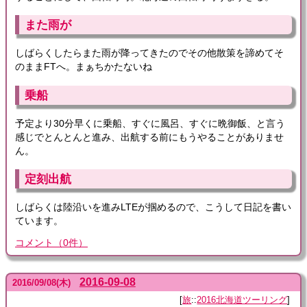
また雨が
しばらくしたらまた雨が降ってきたのでその他散策を諦めてそ
のままFTへ。まぁちかたないね
乗船
予定より30分早くに乗船、すぐに風呂、すぐに晩御飯、と言う
感じでとんとんと進み、出航する前にもうやることがありませ
ん。
定刻出航
しばらくは陸沿いを進みLTEが掴めるので、こうして日記を書い
ています。
コメント
（
0
件）
2016-09-08
2016
/
09
/
08
(木)
旅
::
2016北海道ツーリング