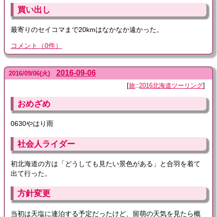
買い出し
最寄りのセイコマまで20kmはなかなか遠かった。
コメント
（
0
件）
2016-09-06
2016
/
09
/
06
(火)
旅
::
2016北海道ツーリング
おめざめ
0630やはり雨
社会人ライダー
初北海道の方は「どうしても見たい景色がある」と合羽を着て
出て行った。
方針変更
当初は天塩に連泊する予定だったけど、留萌の天気を見たら概