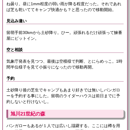
ね曇り。昼に1mm程度の弱い雨が降る程度だった。それであれ
ば芝も乾いててキャンプ快適かも？と思ったので移動開始。
見込み違い
留萌手前30kmから土砂降り。ひー。頑張れるだけ頑張って鰊番
屋にピットイン。
空と相談
気象庁発表を見つつ、最後は空模様で判断、とにらめっこ。1時
間半位様子を見て小振りになったので移動再開。
予約
土砂降り後の芝生でキャンプもあまり好きでは無いしバンガロ
ーを予約する事にした。留萌のライダーハウスは前日までに予
約しないと行けないし。
旭川21世紀の森
バンガローもあるが１人では広いし躊躇する。ここには樽を用