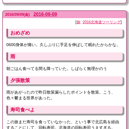
2016-09-09
2016
/
09
/
09
(金)
旅
::
2016北海道ツーリング
おめざめ
0600身体が痛い。久しぶりに手足を伸ばして眠れたからかな。
雨
朝ごはん食べてる間も降っていた。しばらく無理かのう
夕張散策
雨があがったので昨日散策漏らしたポイントを散策。こう、
色々鬱まる世界があった。
寿司食べよ
この旅まだ寿司を食っていなかった、という事で北広島を経由
することにして、回転寿司。北海道の回転寿司うますぎる。