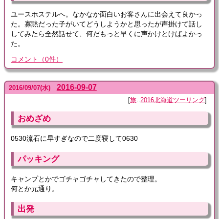
ユースホステルへ。なかなか面白いお客さんに出会えて良かっ
た。寡黙だった子がいてどうしようかと思ったが声掛けて話し
してみたら全然話せて、何だもっと早くに声かけとけばよかっ
た。
コメント
（
0
件）
2016-09-07
2016
/
09
/
07
(水)
旅
::
2016北海道ツーリング
おめざめ
0530流石に早すぎなので二度寝して0630
パッキング
キャンプとかでゴチャゴチャしてきたので整理。
何とか元通り。
出発