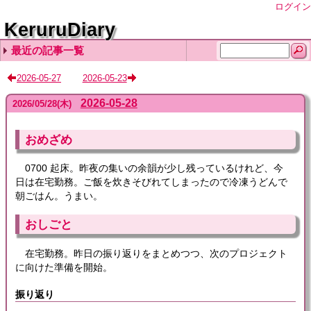
ログイン
KeruruDiary
最近の記事一覧
2026-08-06
2026-08-05
2026-08-04
2026-08-03
2026-08-02
2026-05-27
2026-05-23
2026-05-28
2026
/
05
/
28
(木)
おめざめ
0700 起床。昨夜の集いの余韻が少し残っているけれど、今
日は在宅勤務。ご飯を炊きそびれてしまったので冷凍うどんで
朝ごはん。うまい。
おしごと
在宅勤務。昨日の振り返りをまとめつつ、次のプロジェクト
に向けた準備を開始。
振り返り