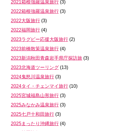
2021箱根強羅温泉旅行
(
3
)
2022箱根強羅温泉旅行
(
3
)
2022大阪旅行
(
3
)
2022福岡旅行
(
4
)
2023ラグビー応援大阪旅行
(
2
)
2023前橋散策温泉旅行
(
4
)
2023新潟秋田青森岩手県庁探訪旅
(
3
)
2023北海道ツーリング
(
13
)
2024鬼怒川温泉旅行
(
3
)
2024タイ・チェンマイ旅行
(
10
)
2025宮城福島山形旅行
(
3
)
2025みなかみ温泉旅行
(
3
)
2025七戸十和田旅行
(
3
)
2025まったり沖縄旅行
(
4
)