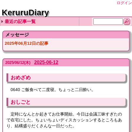
ログイン
KeruruDiary
最近の記事一覧
2026-08-06
2026-08-05
2026-08-04
2026-08-03
2026-08-02
メッセージ
2025年06月12日の記事
2025-06-12
2025
/
06
/
12
(木)
おめざめ
0640 ご飯食べて二度寝。ちょっと二日酔い。
おしごと
定時になんとか起きてお仕事開始。今日は会議三昧すぎたの
で在宅にした。ちょいちょいディスカッションするところもあ
り、結構盛りだくさんな一日だった。