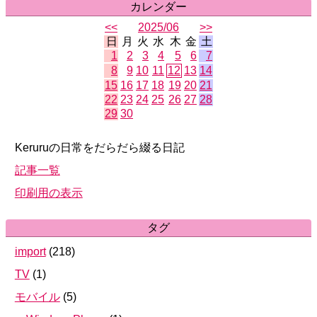
カレンダー
<<
2025/06
>>
日
月
火
水
木
金
土
1
2
3
4
5
6
7
8
9
10
11
12
13
14
15
16
17
18
19
20
21
22
23
24
25
26
27
28
29
30
Keruruの日常をだらだら綴る日記
記事一覧
印刷用の表示
タグ
import
(
218
)
TV
(
1
)
モバイル
(
5
)