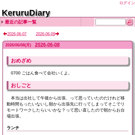
ログイン
KeruruDiary
最近の記事一覧
2026-08-06
2026-08-05
2026-08-04
2026-08-03
2026-08-02
2026-06-07
2026-06-09
2026-06-08
2026
/
06
/
08
(月)
おめざめ
0700 ごはん食べて会社いくよ。
おしごと
本当は出社して午後から出張、って思っていたのだけれど移
動時間もったいないし朝から出張先に行ってしまってそこでリ
モートワークしたらいいかな？って思い直したので朝からお台
場出張。
ランチ