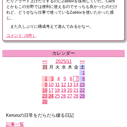
たりアラート上げたりするのにZabbixを採用していた。Cacti
とかもこの分野では便利に使えるのでそっちも良かったのだけ
れど、どうせなら仕事で使っているZabbixを使いたかった感
じ。
また久しぶりに構成考えて遊んでみるかなー。
コメント
（
0
件）
カレンダー
<<
2025/11
>>
日
月
火
水
木
金
土
1
2
3
4
5
6
7
8
9
10
11
12
13
14
15
16
17
18
19
20
21
22
23
24
25
26
27
28
29
30
Keruruの日常をだらだら綴る日記
記事一覧