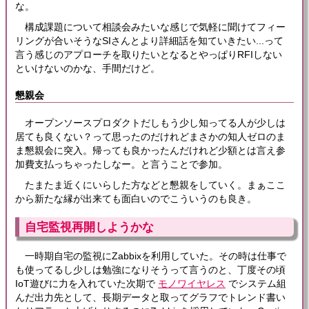
な。
構成課題について相談会みたいな感じで気軽に聞けてフィー
リングが合いそうなSIさんとより詳細話を知ていきたい...って
言う感じのアプローチを取りたいとなるとやっぱりRFIしない
といけないのかな、手間だけど。
懇親会
オープンソースプロダクトだしもう少し知ってる人が少しは
居ても良くない？って思ったのだけれどまさかの知人ゼロのま
ま懇親会に突入。帰っても良かったんだけれど少額とは言え参
加費支払っちゃったしなー。と言うことで参加。
たまたま近くにいらした方などと懇親をしていく。まぁここ
から新たな縁が出来ても面白いのでこういうのも良き。
自宅監視再開しようかな
一時期自宅の監視にZabbixを利用していた。その時は仕事で
も使ってるし少しは勉強になりそうって言うのと、丁度その頃
IoT遊びに力を入れていた次期で
モノワイヤレス
でシステム組
んだ出力先として、長期データと取ってグラフでトレンド書い