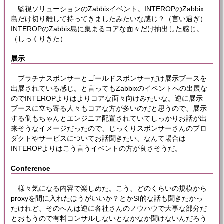
監視ソリューションのZabbixイベント。INTEROPのZabbix
島だけ切り離して持ってきましたみたいな感じ？（言い過ぎ）
INTEROPのZabbix島に集まるコアな面々だけ抽出した感じ。
（しっくりきた）
展示
プラチナスポンサーとゴールドスポンサーだけ展示ブースを
出展されている感じ。と言ってもZabbixのイベントへの出展な
のでINTEROPよりはよりコアな面々向けみたいな。逆に展示
ブースに立ち寄る人々もコアな方が多いのだと思うので、展示
する側もちゃんとエンジニア配置されていてしっかりお話が出
来そうなイメージだったので、じっくりスポンサーさんのプロ
ダクトやサービスについてお話聞きたい、なんて場合は
INTEROPよりはこう言うイベントの方が良さそうだ。
Conference
様々気になる内容で楽しめた。こう、どのくらいの規模から
proxyを間に入れたほうがいいか？とかSI的な話も聞きたかっ
たけれど、そのへんは逆に各社さんのノウハウで大事な部分だ
とおもうので有料コンサルしないとなかなか聞けないんだろう