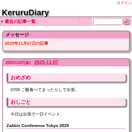
ログイン
KeruruDiary
最近の記事一覧
2026-08-06
2026-08-05
2026-08-04
2026-08-03
2026-08-02
メッセージ
2025年11月07日の記事
2025-11-07
2025
/
11
/
07
(金)
おめざめ
0700 ご飯食べてまったりして出張。
おしごと
今日は出張で一日イベント。
Zabbix Conference Tokyo 2025