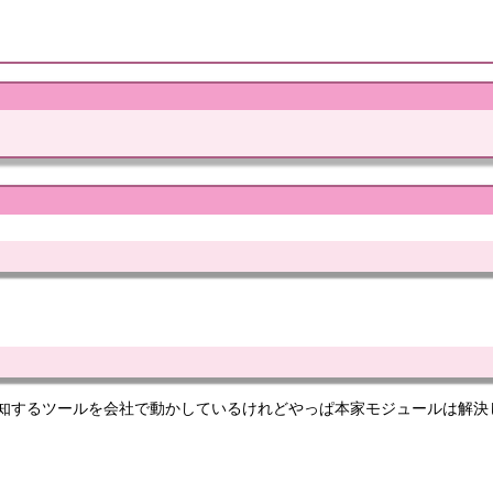
ack通知するツールを会社で動かしているけれどやっぱ本家モジュールは解決し