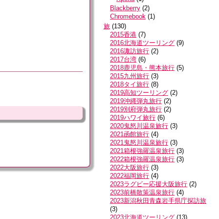
Blackberry
(
2
)
Chromebook
(
1
)
旅
(
130
)
2015香港
(
7
)
2016北海道ツーリング
(
9
)
2016諏訪旅行
(
2
)
2017台湾
(
6
)
2018鹿児島・熊本旅行
(
5
)
2015九州旅行
(
3
)
2018タイ旅行
(
8
)
2019高知ツーリング
(
2
)
2019沖縄弾丸旅行
(
2
)
2019別府弾丸旅行
(
2
)
2019ハワイ旅行
(
6
)
2020鬼怒川温泉旅行
(
3
)
2021函館旅行
(
4
)
2021鬼怒川温泉旅行
(
3
)
2021箱根強羅温泉旅行
(
3
)
2022箱根強羅温泉旅行
(
3
)
2022大阪旅行
(
3
)
2022福岡旅行
(
4
)
2023ラグビー応援大阪旅行
(
2
)
2023前橋散策温泉旅行
(
4
)
2023新潟秋田青森岩手県庁探訪旅
(
3
)
2023北海道ツーリング
(
13
)