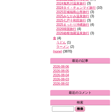
2024鬼怒川温泉旅行
(
3
)
2024タイ・チェンマイ旅行
(
10
)
2025宮城福島山形旅行
(
3
)
2025みなかみ温泉旅行
(
3
)
2025七戸十和田旅行
(
3
)
2025まったり沖縄旅行
(
4
)
2026韓国旅行
(
4
)
2026箱根強羅温泉旅行
(
3
)
食
(
4
)
うどん
(
1
)
ラーメン
(
2
)
(none)
(
3870
)
最近の記事
2026-08-06
2026-08-05
2026-08-04
2026-08-03
2026-08-02
最近のコメント
検索
検索