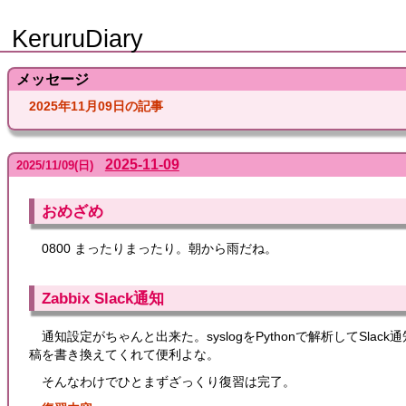
KeruruDiary
メッセージ
2025年11月09日の記事
2025-11-09
2025
/
11
/
09
(日)
おめざめ
0800 まったりまったり。朝から雨だね。
Zabbix Slack通知
通知設定がちゃんと出来た。syslogをPythonで解析してSl
稿を書き換えてくれて便利よな。
そんなわけでひとまずざっくり復習は完了。