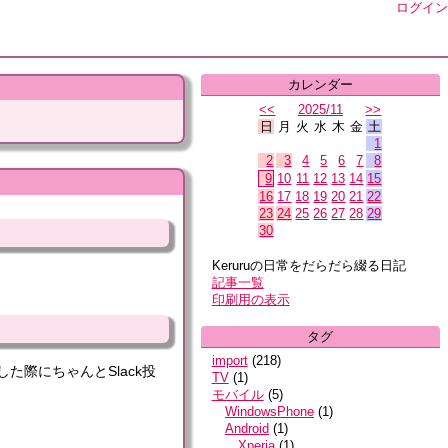
ログイン
カレンダー
<<
2025/11
>>
日
月
火
水
木
金
土
1
2
3
4
5
6
7
8
9
10
11
12
13
14
15
16
17
18
19
20
21
22
23
24
25
26
27
28
29
30
Keruruの日常をだらだら綴る日記
記事一覧
印刷用の表示
タグ
import
(
218
)
た際にちゃんとSlack投
TV
(
1
)
モバイル
(
5
)
WindowsPhone
(
1
)
Android
(
1
)
Xperia
(
1
)