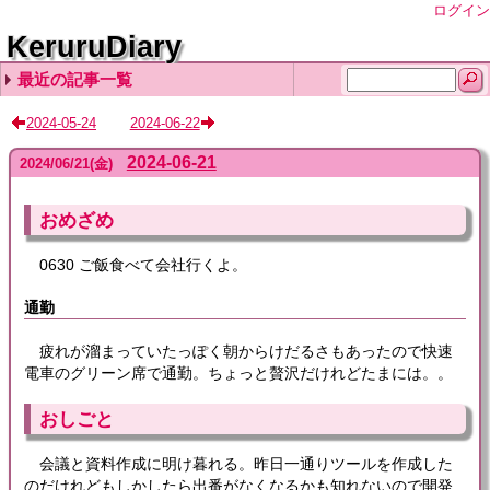
ログイン
KeruruDiary
最近の記事一覧
2026-08-06
2026-08-05
2026-08-04
2026-08-03
2026-08-02
2024-05-24
2024-06-22
2024-06-21
2024
/
06
/
21
(金)
おめざめ
0630 ご飯食べて会社行くよ。
通勤
疲れが溜まっていたっぽく朝からけだるさもあったので快速
電車のグリーン席で通勤。ちょっと贅沢だけれどたまには。。
おしごと
会議と資料作成に明け暮れる。昨日一通りツールを作成した
のだけれどもしかしたら出番がなくなるかも知れないので開発