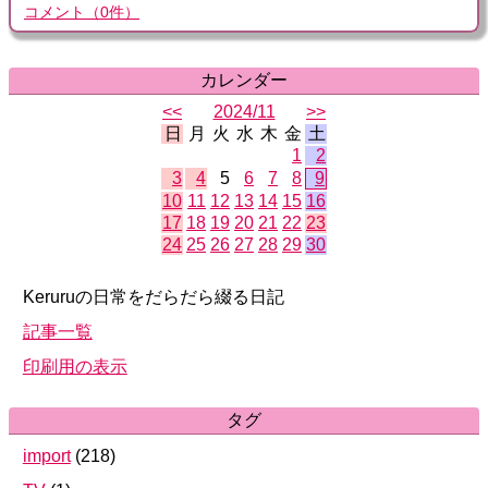
コメント
（
0
件）
カレンダー
<<
2024/11
>>
日
月
火
水
木
金
土
1
2
3
4
5
6
7
8
9
10
11
12
13
14
15
16
17
18
19
20
21
22
23
24
25
26
27
28
29
30
Keruruの日常をだらだら綴る日記
記事一覧
印刷用の表示
タグ
import
(
218
)