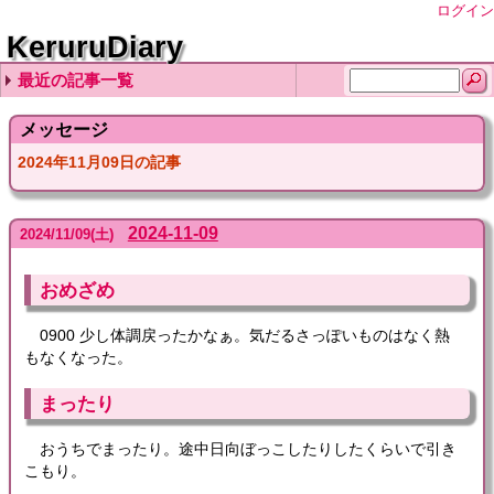
ログイン
KeruruDiary
最近の記事一覧
2026-08-06
2026-08-05
2026-08-04
2026-08-03
2026-08-02
メッセージ
2024年11月09日の記事
2024-11-09
2024
/
11
/
09
(土)
おめざめ
0900 少し体調戻ったかなぁ。気だるさっぽいものはなく熱
もなくなった。
まったり
おうちでまったり。途中日向ぼっこしたりしたくらいで引き
こもり。