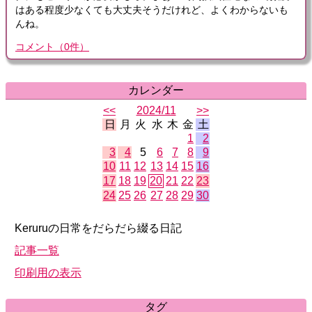
はある程度少なくても大丈夫そうだけれど、よくわからないも
んね。
コメント
（
0
件）
カレンダー
<<
2024/11
>>
日
月
火
水
木
金
土
1
2
3
4
5
6
7
8
9
10
11
12
13
14
15
16
17
18
19
20
21
22
23
24
25
26
27
28
29
30
Keruruの日常をだらだら綴る日記
記事一覧
印刷用の表示
タグ