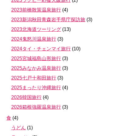
2023ラグビー応援大阪旅行
(
2
)
2023前橋散策温泉旅行
(
4
)
2023新潟秋田青森岩手県庁探訪旅
(
3
)
2023北海道ツーリング
(
13
)
2024鬼怒川温泉旅行
(
3
)
2024タイ・チェンマイ旅行
(
10
)
2025宮城福島山形旅行
(
3
)
2025みなかみ温泉旅行
(
3
)
2025七戸十和田旅行
(
3
)
2025まったり沖縄旅行
(
4
)
2026韓国旅行
(
4
)
2026箱根強羅温泉旅行
(
3
)
食
(
4
)
うどん
(
1
)