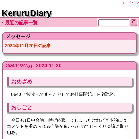
ログイン
KeruruDiary
最近の記事一覧
2026-08-06
2026-08-05
2026-08-04
2026-08-03
2026-08-02
メッセージ
2024年11月20日の記事
2024-11-20
2024
/
11
/
20
(水)
おめざめ
0640 ご飯食べてまったりしてお仕事開始。在宅勤務。
おしごと
今日も1日中会議、時折内職してしまったけれど基本的には
コメントを求められる会議が多かったのでじっくり会議に取り
組み。