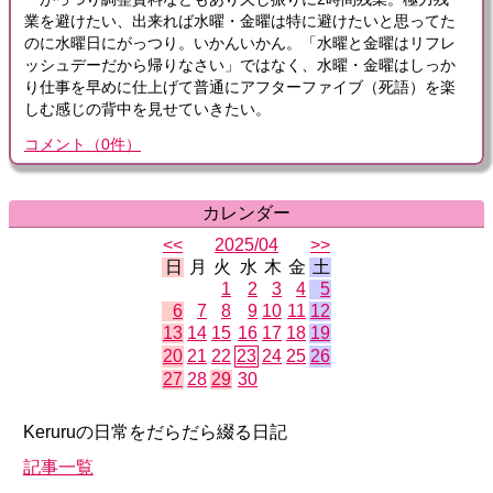
業を避けたい、出来れば水曜・金曜は特に避けたいと思ってた
のに水曜日にがっつり。いかんいかん。「水曜と金曜はリフレ
ッシュデーだから帰りなさい」ではなく、水曜・金曜はしっか
り仕事を早めに仕上げて普通にアフターファイブ（死語）を楽
しむ感じの背中を見せていきたい。
コメント
（
0
件）
カレンダー
<<
2025/04
>>
日
月
火
水
木
金
土
1
2
3
4
5
6
7
8
9
10
11
12
13
14
15
16
17
18
19
20
21
22
23
24
25
26
27
28
29
30
Keruruの日常をだらだら綴る日記
記事一覧