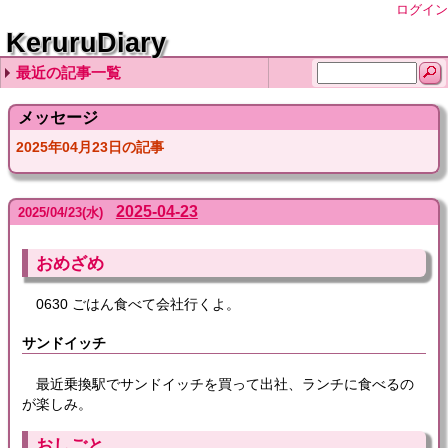
ログイン
KeruruDiary
最近の記事一覧
2026-08-06
2026-08-05
2026-08-04
2026-08-03
2026-08-02
メッセージ
2025年04月23日の記事
2025-04-23
2025
/
04
/
23
(水)
おめざめ
0630 ごはん食べて会社行くよ。
サンドイッチ
最近乗換駅でサンドイッチを買って出社、ランチに食べるの
が楽しみ。
おしごと