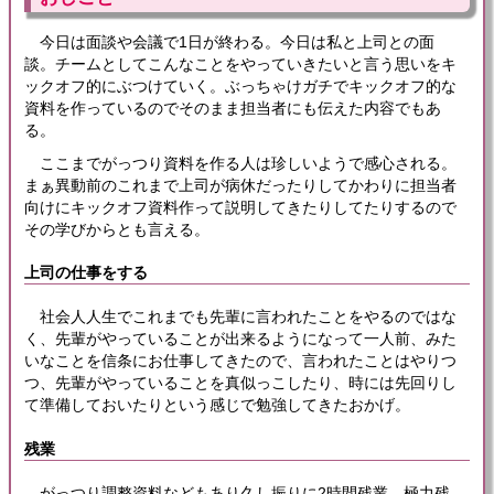
今日は面談や会議で1日が終わる。今日は私と上司との面
談。チームとしてこんなことをやっていきたいと言う思いをキ
ックオフ的にぶつけていく。ぶっちゃけガチでキックオフ的な
資料を作っているのでそのまま担当者にも伝えた内容でもあ
る。
ここまでがっつり資料を作る人は珍しいようで感心される。
まぁ異動前のこれまで上司が病休だったりしてかわりに担当者
向けにキックオフ資料作って説明してきたりしてたりするので
その学びからとも言える。
上司の仕事をする
社会人人生でこれまでも先輩に言われたことをやるのではな
く、先輩がやっていることが出来るようになって一人前、みた
いなことを信条にお仕事してきたので、言われたことはやりつ
つ、先輩がやっていることを真似っこしたり、時には先回りし
て準備しておいたりという感じで勉強してきたおかげ。
残業
がっつり調整資料などもあり久し振りに2時間残業。極力残