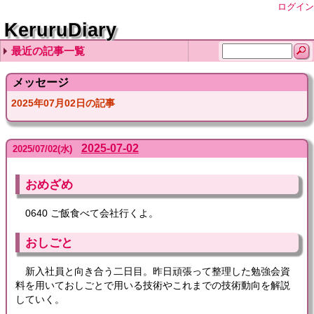
ログイン
KeruruDiary
最近の記事一覧
2026-08-06
2026-08-05
2026-08-04
2026-08-03
2026-08-02
メッセージ
2025年07月02日の記事
2025-07-02
2025
/
07
/
02
(水)
おめざめ
0640 ご飯食べて会社行くよ。
おしごと
新入社員と向き合う二日目。昨日頑張って整理した勉強会資
料を用いておしごとで用いる技術やこれまでの技術動向を解説
していく。