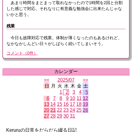
あまり時間をまとまって取れなかったので1時間を2回と分割
した感じで対応。それなりに有意義な勉強会に出来たんじゃな
いかと思う。
残業
今日も故障対応で残業。体制が薄くなったのもあるけれど、
なかなかしんどい日々がしばらく続いてしまいそう。
コメント
（
0
件）
カレンダー
<<
2025/07
>>
日
月
火
水
木
金
土
1
2
3
4
5
6
7
8
9
10
11
12
13
14
15
16
17
18
19
20
21
22
23
24
25
26
27
28
29
30
31
Keruruの日常をだらだら綴る日記