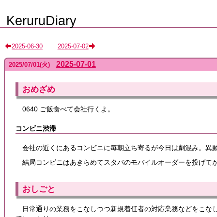
KeruruDiary
2025-06-30
2025-07-02
2025-07-01
2025
/
07
/
01
(火)
おめざめ
0640 ご飯食べて会社行くよ。
コンビニ渋滞
会社の近くにあるコンビニに毎朝立ち寄るが今日は劇混み。異
結局コンビニはあきらめてスタバのモバイルオーダーを投げて
おしごと
日常通りの業務をこなしつつ新規着任者の対応業務などをこな