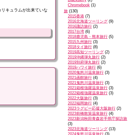
Chromebook
(
1
)
カリキュラムが出来ていな
旅
(
130
)
2015香港
(
7
)
2016北海道ツーリング
(
9
)
2016諏訪旅行
(
2
)
2017台湾
(
6
)
2018鹿児島・熊本旅行
(
5
)
2015九州旅行
(
3
)
2018タイ旅行
(
8
)
2019高知ツーリング
(
2
)
2019沖縄弾丸旅行
(
2
)
2019別府弾丸旅行
(
2
)
2019ハワイ旅行
(
6
)
2020鬼怒川温泉旅行
(
3
)
2021函館旅行
(
4
)
2021鬼怒川温泉旅行
(
3
)
2021箱根強羅温泉旅行
(
3
)
2022箱根強羅温泉旅行
(
3
)
2022大阪旅行
(
3
)
2022福岡旅行
(
4
)
2023ラグビー応援大阪旅行
(
2
)
2023前橋散策温泉旅行
(
4
)
2023新潟秋田青森岩手県庁探訪旅
(
3
)
2023北海道ツーリング
(
13
)
2024鬼怒川温泉旅行
(
3
)