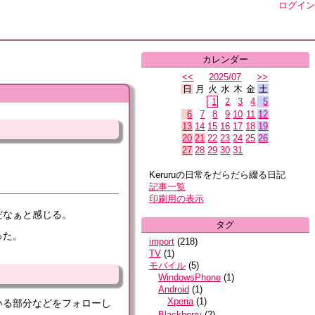
ログイン
カレンダー
<<
2025/07
>>
日
月
火
水
木
金
土
1
2
3
4
5
6
7
8
9
10
11
12
13
14
15
16
17
18
19
20
21
22
23
24
25
26
27
28
29
30
31
Keruruの日常をだらだら綴る日記
記事一覧
印刷用の表示
だなぁと感じる。
タグ
った。
import
(
218
)
TV
(
1
)
モバイル
(
5
)
WindowsPhone
(
1
)
Android
(
1
)
Xperia
(
1
)
いる部分などをフォローし
Blackberry
(
2
)