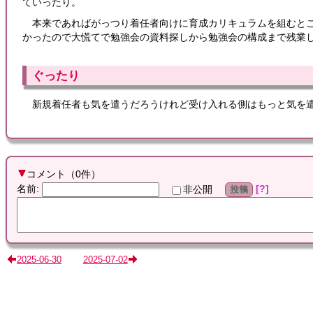
ていったり。
本来であればがっつり着任者向けに育成カリキュラムを組むと
かったので大慌てで勉強会の資料探しから勉強会の構成まで残業
ぐったり
新規着任者も気を遣うだろうけれど受け入れる側はもっと気を
コメント
（
0
件）
名前
:
?
非公開
投稿
2025-06-30
2025-07-02