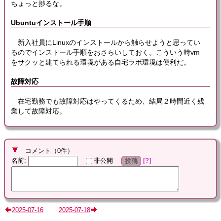
ちょっと捗るな。
Ubuntuインストール手順
新入社員にLinuxのインストールから触らせようと思ってい
るのでインストール手順をおさらいしておく。こういう時vm
をサクッと建てられる環境がある自宅ラボ環境は便利だ。
故障対応
在宅勤務でも故障対応はやってくるため、結局２時間近く残
業して故障対応。
コメント
（
0
件）
名前
:
?
非公開
投稿
2025-07-16
2025-07-18