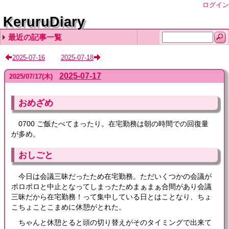
ログイン
KeruruDiary
最近の記事一覧
2026-08-06
2026-08-05
2026-08-04
2026-08-03
2026-08-02
2025-07-16
2025-07-18
2025-07-17
2025
/
07
/
17
(木)
おめざめ
0700 ご飯たべてまったり。在宅勤務は朝の時間での回復量
が多め。
おしごと
今日は会議三昧だったため在宅勤務。ただいくつかの会議が
ポロポロと中止となってしまったためまぁまぁ合間があり会議
三昧だから在宅勤務！って集中している日とはことなり、ちょ
こちょことこまめに休憩がとれた。
ちゃんと休憩とると頭の切り替えがそのタイミングで出来て