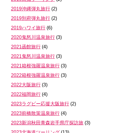
2019沖縄弾丸旅行
(
2
)
2019別府弾丸旅行
(
2
)
2019ハワイ旅行
(
6
)
2020鬼怒川温泉旅行
(
3
)
2021函館旅行
(
4
)
2021鬼怒川温泉旅行
(
3
)
2021箱根強羅温泉旅行
(
3
)
2022箱根強羅温泉旅行
(
3
)
2022大阪旅行
(
3
)
2022福岡旅行
(
4
)
2023ラグビー応援大阪旅行
(
2
)
2023前橋散策温泉旅行
(
4
)
2023新潟秋田青森岩手県庁探訪旅
(
3
)
2023北海道ツーリング
(
13
)