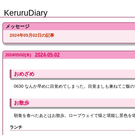
KeruruDiary
メッセージ
2024年05月02日の記事
2024-05-02
2024
/
05
/
02
(木)
おめざめ
0630 なんか早めに目覚めてしまった。目覚ましも兼ねてご飯
お散歩
朝食を食べたあとはお散歩。ロープウェイで猿と堪能し景色を
ランチ