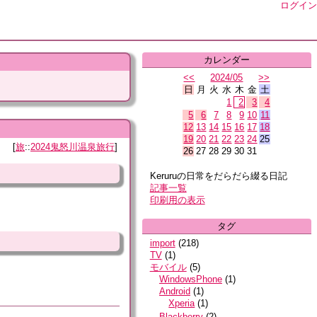
ログイン
カレンダー
<<
2024/05
>>
日
月
火
水
木
金
土
1
2
3
4
5
6
7
8
9
10
11
12
13
14
15
16
17
18
19
20
21
22
23
24
25
旅
::
2024鬼怒川温泉旅行
26
27
28
29
30
31
Keruruの日常をだらだら綴る日記
記事一覧
印刷用の表示
タグ
import
(
218
)
TV
(
1
)
モバイル
(
5
)
WindowsPhone
(
1
)
Android
(
1
)
Xperia
(
1
)
Blackberry
(
2
)