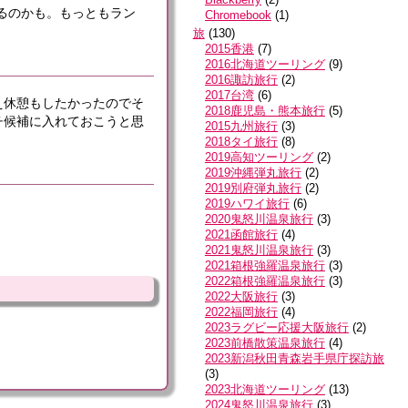
あるのかも。もっともラン
Chromebook
(
1
)
旅
(
130
)
2015香港
(
7
)
2016北海道ツーリング
(
9
)
2016諏訪旅行
(
2
)
2017台湾
(
6
)
え休憩もしたかったのでそ
2018鹿児島・熊本旅行
(
5
)
チ候補に入れておこうと思
2015九州旅行
(
3
)
2018タイ旅行
(
8
)
2019高知ツーリング
(
2
)
2019沖縄弾丸旅行
(
2
)
2019別府弾丸旅行
(
2
)
2019ハワイ旅行
(
6
)
2020鬼怒川温泉旅行
(
3
)
2021函館旅行
(
4
)
2021鬼怒川温泉旅行
(
3
)
2021箱根強羅温泉旅行
(
3
)
2022箱根強羅温泉旅行
(
3
)
2022大阪旅行
(
3
)
2022福岡旅行
(
4
)
2023ラグビー応援大阪旅行
(
2
)
2023前橋散策温泉旅行
(
4
)
2023新潟秋田青森岩手県庁探訪旅
(
3
)
2023北海道ツーリング
(
13
)
2024鬼怒川温泉旅行
(
3
)