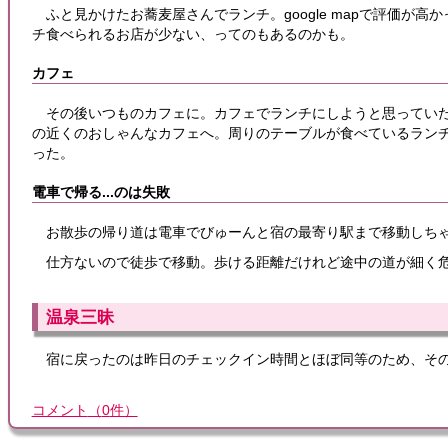
ふと見かけたお蕎麦屋さんでランチ。google mapで評価
チ食べられるお店が少ない、ってのもあるのかも。
カフェ
その後いつものカフェに。カフェでランチにしようと思ってい
の近くのおしゃんなカフェへ。周りのテーブルが食べているラン
った。
電車で帰る...のは失敗
お散歩の帰り道は電車でびゅーんと宿の最寄り駅まで移動しち
仕方ないので徒歩で移動。歩ける距離だけれど途中の道が細く
温泉三昧
宿に戻ったのは昨日のチェックイン時間とほぼ同等のため、そ
コメント
（
0
件）