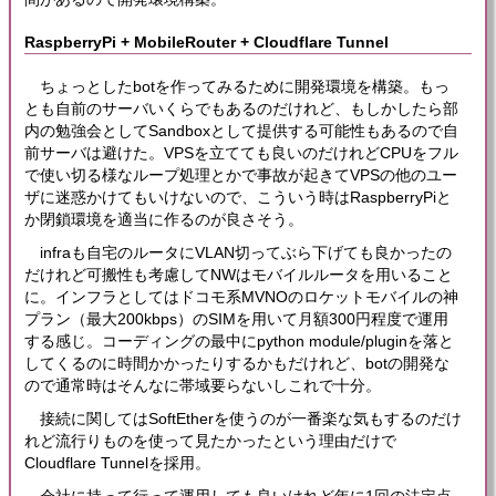
RaspberryPi + MobileRouter + Cloudflare Tunnel
ちょっとしたbotを作ってみるために開発環境を構築。もっ
とも自前のサーバいくらでもあるのだけれど、もしかしたら部
内の勉強会としてSandboxとして提供する可能性もあるので自
前サーバは避けた。VPSを立てても良いのだけれどCPUをフル
で使い切る様なループ処理とかで事故が起きてVPSの他のユー
ザに迷惑かけてもいけないので、こういう時はRaspberryPiと
か閉鎖環境を適当に作るのが良さそう。
infraも自宅のルータにVLAN切ってぶら下げても良かったの
だけれど可搬性も考慮してNWはモバイルルータを用いること
に。インフラとしてはドコモ系MVNOのロケットモバイルの神
プラン（最大200kbps）のSIMを用いて月額300円程度で運用
する感じ。コーディングの最中にpython module/pluginを落と
してくるのに時間かかったりするかもだけれど、botの開発な
ので通常時はそんなに帯域要らないしこれで十分。
接続に関してはSoftEtherを使うのが一番楽な気もするのだけ
れど流行りものを使って見たかったという理由だけで
Cloudflare Tunnelを採用。