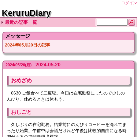
ログイン
KeruruDiary
最近の記事一覧
2026-08-06
2026-08-05
2026-08-04
2026-08-03
2026-08-02
メッセージ
2024年05月20日の記事
2024-05-20
2024
/
05
/
20
(月)
おめざめ
0630 ご飯食べて二度寝。今日は在宅勤務にしたので少しの
んびり。休めるときは休もう。
おしごと
久しぶりの在宅勤務。始業前にのんびりコーヒーを淹れてま
ったり始業。午前中は会議だけれど午後は比較的自由になる時
間があるので開発環境構築。