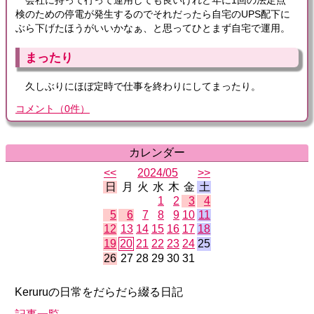
会社に持って行って運用しても良いけれど年に1回の法定点
検のための停電が発生するのでそれだったら自宅のUPS配下に
ぶら下げたほうがいいかなぁ、と思ってひとまず自宅で運用。
まったり
久しぶりにほぼ定時で仕事を終わりにしてまったり。
コメント
（
0
件）
カレンダー
<<
2024/05
>>
日
月
火
水
木
金
土
1
2
3
4
5
6
7
8
9
10
11
12
13
14
15
16
17
18
19
20
21
22
23
24
25
26
27
28
29
30
31
Keruruの日常をだらだら綴る日記