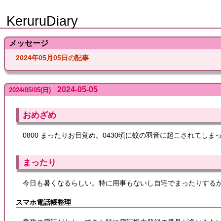
KeruruDiary
メッセージ
2024年05月05日の記事
2024-05-05
2024
/
05
/
05
(日)
おめざめ
0800 まったりお目覚め。0430頃に蚊の羽音に起こされて
まったり
今日も暑くなるらしい。特に用事もないし自宅でまったりする
スマホ電話帳整理