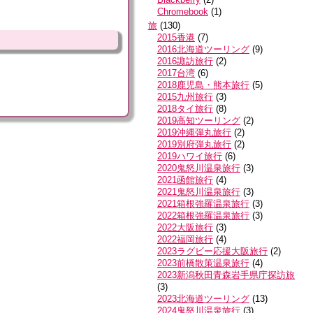
Chromebook
(
1
)
旅
(
130
)
2015香港
(
7
)
2016北海道ツーリング
(
9
)
2016諏訪旅行
(
2
)
2017台湾
(
6
)
2018鹿児島・熊本旅行
(
5
)
2015九州旅行
(
3
)
2018タイ旅行
(
8
)
2019高知ツーリング
(
2
)
2019沖縄弾丸旅行
(
2
)
2019別府弾丸旅行
(
2
)
2019ハワイ旅行
(
6
)
2020鬼怒川温泉旅行
(
3
)
2021函館旅行
(
4
)
2021鬼怒川温泉旅行
(
3
)
2021箱根強羅温泉旅行
(
3
)
2022箱根強羅温泉旅行
(
3
)
2022大阪旅行
(
3
)
2022福岡旅行
(
4
)
2023ラグビー応援大阪旅行
(
2
)
2023前橋散策温泉旅行
(
4
)
2023新潟秋田青森岩手県庁探訪旅
(
3
)
2023北海道ツーリング
(
13
)
2024鬼怒川温泉旅行
(
3
)