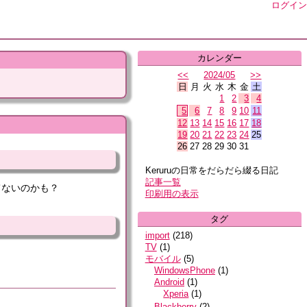
ログイン
カレンダー
<<
2024/05
>>
日
月
火
水
木
金
土
1
2
3
4
5
6
7
8
9
10
11
12
13
14
15
16
17
18
19
20
21
22
23
24
25
26
27
28
29
30
31
Keruruの日常をだらだら綴る日記
記事一覧
てないのかも？
印刷用の表示
タグ
import
(
218
)
TV
(
1
)
モバイル
(
5
)
WindowsPhone
(
1
)
Android
(
1
)
Xperia
(
1
)
Blackberry
(
2
)